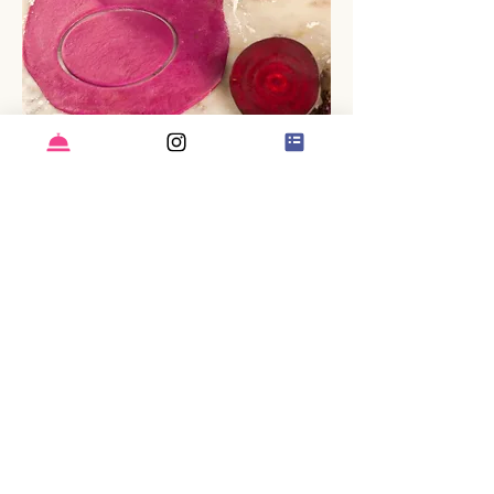
Cada sabor nace de ingredientes
reales, sin nada raro.
La cúrcuma, la espinaca o la
betarraga le dan color a la masa.