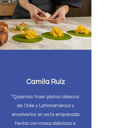
Camila Ruiz
"Quisimos traer platos cl​ásicos
de Chile y Lationamérica y
envolverlos en esta empanada
hecha con masa deliciosa e