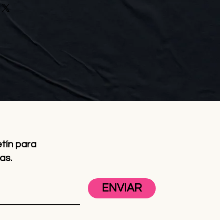
etín para
as.
ENVIAR