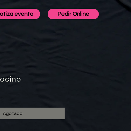
otiza evento
Pedir Online
tocino
Agotado